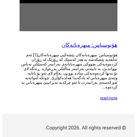
هۆنوسیاس: میهرەبانەکان
هۆنوسیاس: میهرەبانەکان پێشەکیی میهرەبانەکان[1] ئەم
ئەڵقەیە پێشکەشە بە هەر کەسێک کە ڕۆژێک لە ڕۆژان
کردەوەیەکی بچووکی میهرەبانانەی بەرانبەر کەسێکی نەناس
نوواندبێ، بە تایبەتی بەرانبەر مناڵێکی پەڕەوازە. ڕەنگە لای
تۆ تەنها کردەوەیەکی سادە بووبێ، بەڵام لای ئەو بۆ تاتایە
وێنەی میهرەبانی لە یادگەیدا هەڵدەکۆڵرێ. چونکە لەوانەیە
ئەو کەسەی بەرانبەرت تا ئەو چرکەیە نەیزانیبێ میهرەبانی بە
کردەوە…
read more
© Copyright 2026. All rights reserved.