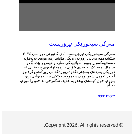
مەرگی سیخوڕێکی تیرۆریست
مەرگی سیخوڕێکی تیرۆریست ١٦ی کانوونی دووەمی ٢٠٢٤،
سێشەممە بەیانی زوو بە زەنگی هۆشیارکەرەوەی تەلەفۆنە
دەستییەکەم ڕابووم، بەیانییەکی سارد و هێمن و بێدەنگ و
ساماڵ، مشتێک ئەلەندی خۆری تازەهەڵهاتووی پرتەقاڵی لە
درزێکی پەردەی پەنجەرەکەوە ژوورەکەمی زێڕکەش کردبوو.
لەبەر ئەوەی شەو، وەک هەموو شەوێکی تر، نەمتوانی زوو
بنووم، چون کێشەی بێخەویم هەیە، ئەگەرچی لە خەو ڕاببووم،
بەڵام…
read more
© Copyright 2026. All rights reserved.