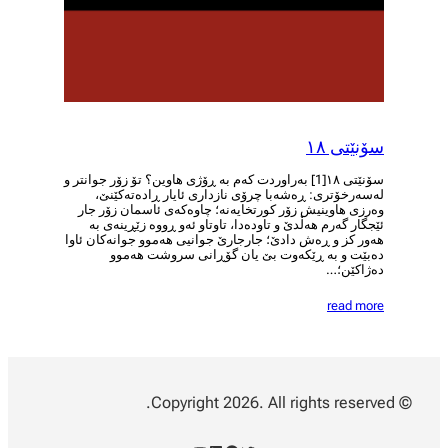
سۆنێتی ١٨
سۆنێتی ١٨[1] بەراوردت کەم بە ڕۆژی هاوین؟ تۆ زۆر جوانتر و
لەسەرخۆتری: ڕەشەبا چرۆی نازداری ئایار ڕادەتەکێنێ،
وەرزی هاوینیش زۆر کورتخایەنە؛ چاوەکەی ئاسمان زۆر جار
ئێجگار گەرم هەڵدێ و تاودەدا، تاوتاو ئەو ڕووە زێڕینەی بە
هەور کز و ڕەش دادێ؛ جارجارێ جوانیی هەموو جوانەکان ئاوا
دەبێت و بە ڕێکەوت بێ یان گۆڕانی سروشت هەموو
دەژاکێن؛…
read more
© Copyright 2026. All rights reserved.