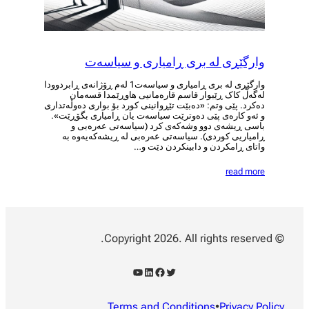
وارگێڕی لە بری ڕامیاری و سیاسەت
وارگێڕی لە بری ڕامیاری و سیاسەت1 لەم ڕۆژانەی ڕابردوودا
لەگەڵ کاک ڕێبوار قاسم قارەمانیی هاوڕێمدا قسەمان
دەکرد. پێی وتم: «دەبێت تێڕوانینی کورد بۆ بواری دەوڵەتداری
و ئەو کارەی پێی دەوترێت سیاسەت یان ڕامیاری بگۆڕێت».
باسی ڕیشەی دوو وشەکەی کرد (سیاسەتی عەرەبی و
ڕامیاریی کوردی). سیاسەتی عەرەبی لە ڕیشەکەیەوە بە
واتای ڕامکردن و دابینکردن دێت و…
read more
© Copyright 2026. All rights reserved.
YouTube
LinkedIn
Facebook
Twitter
Terms and Conditions
•
Privacy Policy