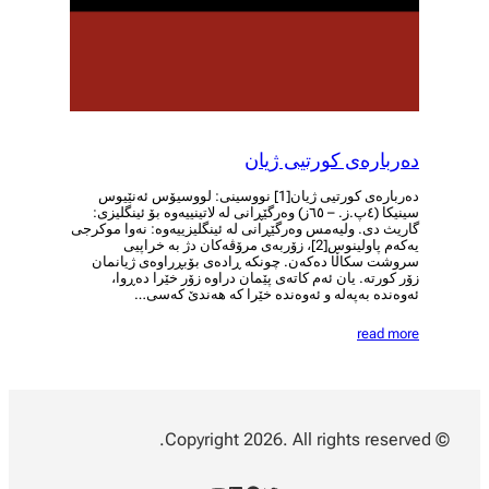
دەربارەی کورتیی ژیان
دەربارەی کورتیی ژیان[1] نووسینی: لووسیۆس ئەنێیوس
سینیکا (٤پ.ز. – ٦٥ز) وەرگێڕانی لە لاتینییەوە بۆ ئینگلیزی:
گاریث دی. ولیەمس وەرگێڕانی لە ئینگلیزییەوە: نەوا موکرجی
یەکەم پاولینوس[2]، زۆربەی مرۆڤەکان دژ بە خراپیی
سروشت سکاڵا دەکەن. چونکە ڕادەی بۆبڕراوەی ژیانمان
زۆر کورتە. یان ئەم کاتەی پێمان دراوە زۆر خێرا دەڕوا،
ئەوەندە بەپەلە و ئەوەندە خێرا کە هەندێ کەسی…
read more
© Copyright 2026. All rights reserved.