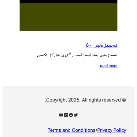
نەستژەنیی ٥٠
نەستژەنیی پەنجایەم: لەسەر گۆڕی شێرکۆ بێکەس
read more
© Copyright 2026. All rights reserved.
YouTube
LinkedIn
Facebook
Twitter
Terms and Conditions
•
Privacy Policy