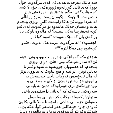
سەعاتێک دەرفەت هەیە. ئێ کەی مزگەوت چۆڵ
بوو؟ کەی نالی گەڕایەوە ژوورەکەی خۆی؟ کەی
کچە هات؟ ئێ ئەگەر هاتبێتیش، دەرفەتی هیچ
نەدەڕەخسا! چونکە بێگومان پەنجا پەڕۆ و پاتاڵی
لە بەردا بووە، ئێ هاکا زانیشت کاتی نوێژی پێنجەم
هات و دیسان خەڵک هاتنەوە بۆ مزگەوت. ئەی ئەو
کچە نەدەترسا یەکێ بیبینێ؟ لە ماڵەوە باوکی یان
«
براکەی یان کەسێک نەیوت:
ئەوە کوا ئەو
»
کچەتیوە؟
لە مزگەوت نێرینەیەک نەیوت: «ئەو
»
کچەتیوە چی دەکا لێرە؟
».
شۆفێرەکە گومانێکی بۆ دروست بوو و وتی: «هم،
ئێ؟» سەرنشینەکە وتی: «ئێ، دوای نوێژی
پێنجەم، کە هەمووان چوونەوە ماڵەوە و ئیتر تا
بەیانی نوێژی تر نییە و هیچ پیاوێک بە بیانووی نوێژ
لە ماڵ نایەتەدەر، ئەوکات باجی حەبیبەش بە
بیانووی خۆڵڕشتن دەچێ بۆ لای مامە نالی و
نیوەدێڕەکەی تری هۆنراوەکە دەبێ بە بابەتی
«
سەرەکیی باسەکە کە
بەیانی دا سفیدەی باخی
»
سێوان
ەکەیە! ئەوکات کچەش بێ پەلەپەل
دەتوانێ خزمەتی حاجی مامۆستا مەلا نالی بکا بێ
ئەوەی چاوە خێلەکانی هەر لەسەر کۆڵانەکە بێ».
شۆفێرەکە پێداگرییەکەی نەما و بە داڵغەوە وتی: