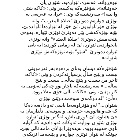
نیوەڕوانە، عەسرە، ئێوارەیە، شێوان یان
خەوتنانە». شۆفێرەکە یەکسەر وتی: «کاکە شتی
وا نییە!» سەرنشینەکە وتی: «برا، بە عەرەبی بە
»
«
نوێژی چوارەم دەوترێ
صلاة المغرب
، واتە
نوێژی خۆرئاوابوون، ئێ خۆر لە ئێوارەدا ئاوا دەبێ،
بۆیە نوێژەکەشی پێی دەوترێ نوێژی ئێوارە. بەوەی
»
«
پێنجەمیش دەوترێ
صلاة العشاء
واتە نوێژی
نانخواردنی ئێوارە، ئێ لە زمانی کوردیدا بە نانی
»
«
ئێوارە دەوترێ:
شێو
بۆیە نوێژەکەش نوێژی
شێوانە».
شۆفێرەکە دیسان پەنای بردەوە بەر ئەزموونی
بیست و پێنج ساڵ پرسیارنەکردن و وتی: «کاکە،
ئاخر من بیست و پێنج ساڵە… بیست و پێنج
ساڵە…» سەرنشینەکە ناچار بوو چەکی ئەتۆمی بە
کار بهێنێ، وتی: «کاکە، نالی خۆی مەلا بووە.
«
دەڵێ:
لە دوگمەی سوخمە دوێنێ نوێژی
»
شێوان…
لەو هۆنراوەیەدا باسی ئەو دادەیە دەکا
کە شەو هاتووەتە خزمەتی و سوننەتی دڵدارییان بە
جێ هێناوە. ئێ کوڕی باش، ئەگەر نوێژی ئێوارە
نوێژی شێوان بووایە، ئەوکات ئەو دادەیە کە گوایە
ناوی حەبیبە بووە، نەیدەوێرا بۆ لای مامە نالی بچێ،
چونکە لە نێوان نوێژی چوارەم و پێنجەمدا نزیکەی