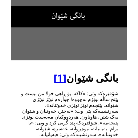
بانگی شێوان
[1]
شۆفێرەکە وتی: «کاکە، بۆ ڕاهی خوا! من بیست و
پێنج ساڵە نوێژم نەچووە! چوارەم نوێژ نوێژی
شێوانە، پێنجەم نوێژ نوێژی خەوتنانە»،
سەرنشینەکە پێی وت: «نەخێر، خەوتنان و شێوان
یەک شتن، هاوناون. هەردووکیان مەبەست نوێژی
پێنجەمە». شۆفێرەکە پێداگریی کرد و وتی: «نا
برام: بەیانیانە، نیوەڕوانە، عەسرە، شێوانە،
خەوتنانە»، سەرنشینەکە وتی: «بەیانیانە،