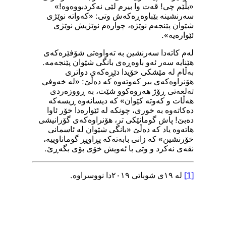
«بڵێم چی! قەت وا بیرم لێی نەکردبووەوە!»
سەرنشینە بێباوەڕەکەش وتی: «کەواتە نوێژی
شێوان پێنجەم نوێژە، چوارەم نوێژیش نوێژی
ئێوارەیە».
لەم کاتەدا سەرنشین بە تەواوەتی شۆفێرەکەی
هێنایە سەر ئەو باوەڕەی بانگی شێوان پێنجەمە.
بەڵام لە مێشکی خۆیدا دێڕەکەی دواتری
هۆنراوەکەی بیر کەوتەوە کە دەڵێ: «لە خەوفی
تەلعەتی ڕۆژ هەروەکوو شێت، بە ڕووزەردی
هەڵات و کەوتە کێوان» کە دیسانەوە ڕیسەکە
دەکاتەوە بە خوری، چونکە لە ئێوارەدا خۆر ئاوا
دەبێ! پاش گومانێکی تر، هۆنراوەکەی گۆرانیشی
هاتەوە یاد کە دەڵێ «بانگی شێوان لە ئاسمانی
خۆرنشین» کە زانی بابەتەکە پڕاوپڕ گوماناوییە،
نقەی نەکرد و وتی با ئەویش خۆی بۆی بگەڕێ.
[1]
لە ١٩ی شوباتی ٢٠١٩دا نووسراوە.