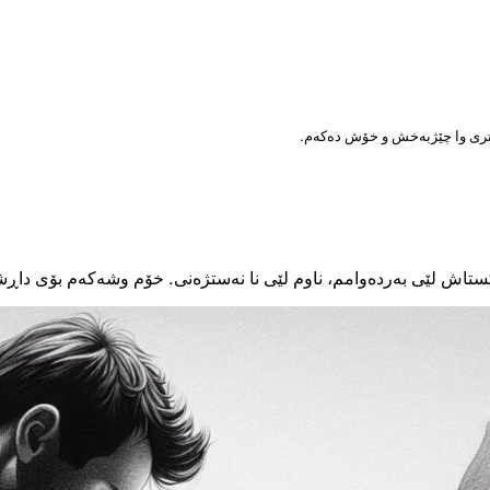
ی تری وا چێژبەخش و خۆش دەکەم.