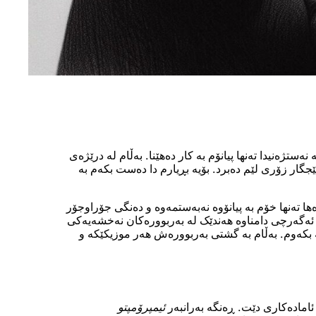
تژەنیدا تەنها پیانۆم بە کار دەهێنا. بەڵام لە درێژەی
ێجگار زۆری لێم دەبرد. بۆیە بڕیارم دا دەست بکەم بە
ەها تەنها خۆم بە پیانۆوە نەبەستمەوە و دەنگی جۆراوجۆر
م، ئەگەرچی دامناوە هەندێک لە بەربوورەکان نەخشەیەکی
ە بکەوم. بەڵام بە گشتی بەربوورەش هەر موزیکێکە و
ئامادەکاری دێت. ڕەنگە بەرانبەر
ئیمپرۆمپتو