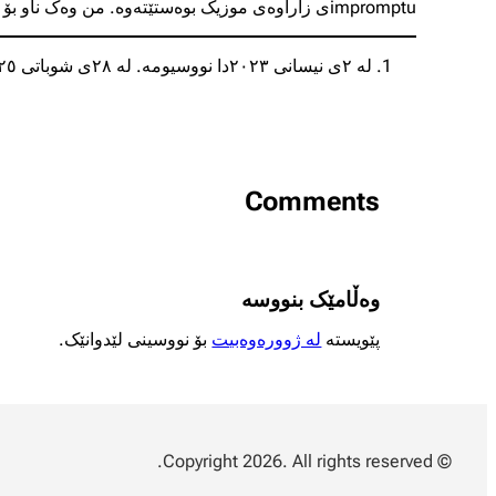
impromptu
ی زاراوەی موزیک بوەستێتەوە. من وەک ناو بۆ ئە
لە ٢ی نیسانی ٢٠٢٣دا نووسیومە. لە ٢٨ی شوباتی ٢٠٢٥دا پیایدا چوومەتەوە.
Comments
وەڵامێک بنووسە
پێویستە
لە ژوورەوەبیت
بۆ نووسینی لێدوانێک.
© Copyright 2026. All rights reserved.