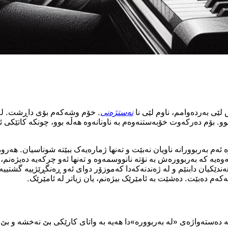
 لێی بەردەوامم، ناوم لێی نا
نەستژەنی
.
خۆم وشەکەم بۆی داڕشت. لە نەس
وو. بۆم دەرکەوت خۆبەستنەوەم بە ناونانەوە هەڵە بوو، چونکە کاتێکی ئ
 ئەم بەربوورانە ناویان نەبێت و تەنها ژمارەیەک ببێتە شوناسیان. هەرو
ئەوەیە کە بەربوورەش بە نۆتە نانووسمەوە و تەنها ئەو چرکەیە دەیژەن
ندێکیان دابنێم و لە ژەندنەکەدا کەموزۆر دوای ئەو ڕەنگڕێژییە گشتیی
ەم دەبێت. دەشێت بە ئامێرێک بیژەنم، یان زیاتر لە ئامێرێک.
 دەستەواژەی «لە بەربوورە»دا هەیە بە واتای کارێکی بێ نەخشە و بێ 