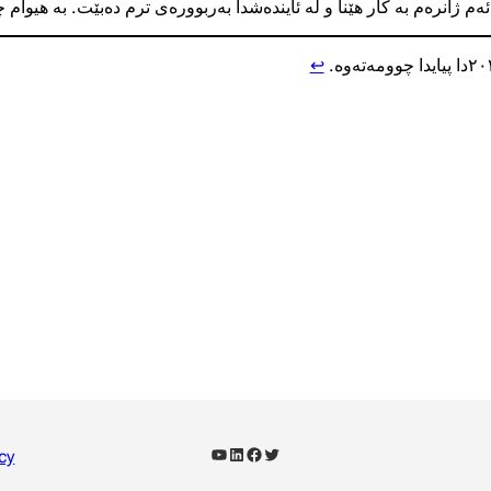
م ژانرەم بە کار هێنا و لە ئایندەشدا بەربوورەی ترم دەبێت. بە هیوام 
↩︎
YouTube
LinkedIn
Facebook
Twitter
cy