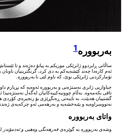
1
بەربوورە
ساڵانی ڕابردوو ژانرێکی موزیکم بە پیانۆ دەژەند و تا ئێستاش
ئەم کارەدا چەند کێشەیەکم بە دی کرد، گرنگترینیان ناونان ب
تۆمارکردنی ژانرێکی نوێ، کە ناوم لێی نا
بەربوورە
.
جیاوازیی ژانری نەستژەنی و بەربوورە ئەوەیە کە بڕیارم داوە
تاقی بکەمەوە. بەڵام چوونیەکییەکانیان لەگەڵ نەستژەنیدا 
گشتییان هەبێت، بە تایبەتی ڕەنگڕێژی بۆ زنجیرەی کۆردی هە
نەنووسراوەیە و بێنەخشەیە و بەرهەمی ئەو چرکەیەی ژەندنەک
واتای بەربوورە
وشەی
بەربوورە
بە گوێرەی
فەرهەنگی وەهبی و ئەدمۆندز
لە