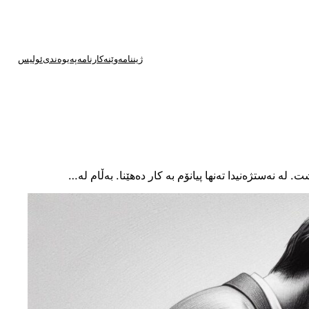
ژیننامە
وێنە
کارنامە
پەیوەندی
ئولیس