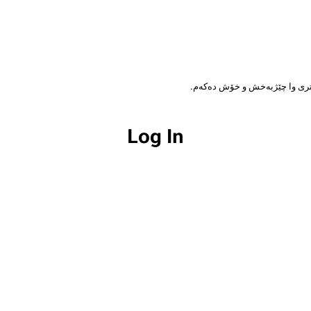
ی تری وا چێژبەخش و خۆش دەکەم.
Log In