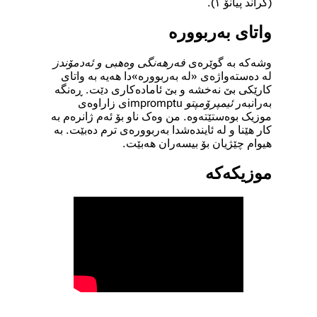
(گراند پیانۆ ١).
واتای بەربوورە
وشەکە بە گوێرەی
فەرهەنگی وەهبی و ئەدمۆندز
لە دەستەواژەی «لە بەربوورە»دا هەیە بە واتای
کارێکی بێ نەخشە و بێ ئامادەکاری دێت. ڕەنگە
بەرانبەر
ئیمپرۆمپتو impromptu
ی زاراوەی
موزیک بوەستێتەوە. من وەک ناو بۆ ئەم ژانرەم بە
کار هێنا و لە ئایندەشدا بەربوورەی ترم دەبێت. بە
هیوام چێژیان بۆ بیسەران هەبێت.
موزیکەکە