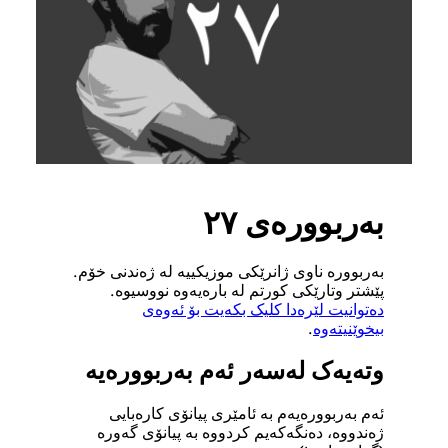
بەربوورەی ٢٧
بەربوورە ناوی ژانرێکی موزیکییە لە ژەندنی خۆم.
پێشتر وتارێکی کورتم لە بارەیەوە نووسیوە.
دەتوانیت لێرەدا کلیک بکەیت بۆ ئەوەی
بیخوێنیتەوە
.
وتەیەک لەسەر ئەم بەربوورەیە
ئەم بەربوورەیەم بە ئامێری پیانۆی کارەبایی
ژەندووە، دەنگەکەیم کردووە بە پیانۆی گەورە